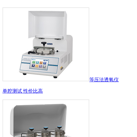
等压法透氧仪
单腔测试 性价比高