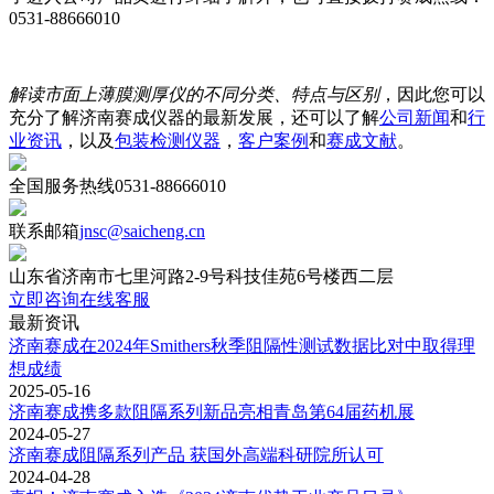
0531-88666010
解读市面上薄膜测厚仪的不同分类、特点与区别
，因此您可以
充分了解济南赛成仪器的最新发展，还可以了解
公司新闻
和
行
业资讯
，以及
包装检测仪器
，
客户案例
和
赛成文献
。
全国服务热线
0531-88666010
联系邮箱
jnsc@saicheng.cn
山东省济南市七里河路2-9号科技佳苑6号楼西二层
立即咨询在线客服
最新资讯
济南赛成在2024年Smithers秋季阻隔性测试数据比对中取得理
想成绩
2025-05-16
济南赛成携多款阻隔系列新品亮相青岛第64届药机展
2024-05-27
济南赛成阻隔系列产品 获国外高端科研院所认可
2024-04-28