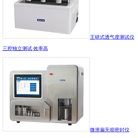
王研式透气度测试仪
三腔独立测试 效率高
微泄漏无损密封仪