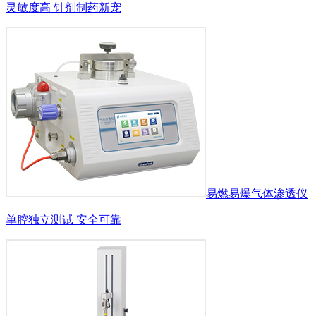
灵敏度高 针剂制药新宠
易燃易爆气体渗透仪
单腔独立测试 安全可靠