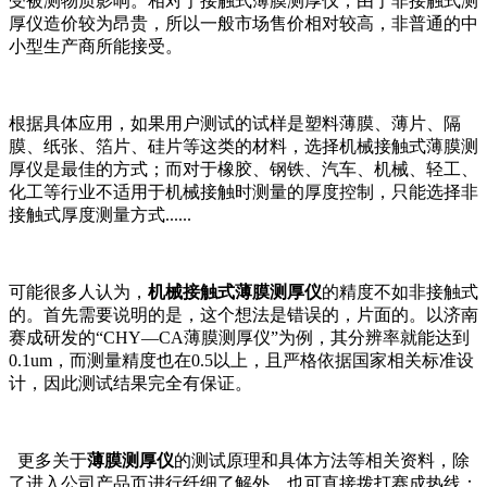
受被测物质影响。相对于接触式薄膜测厚仪，由于非接触式测
厚仪造价较为昂贵，所以一般市场售价相对较高，非普通的中
小型生产商所能接受。
根据具体应用，如果用户测试的试样是塑料薄膜、薄片、隔
膜、纸张、箔片、硅片等这类的材料，选择机械接触式薄膜测
厚仪
是最佳的方式；而对于橡胶、钢铁、汽车、机械、轻工、
化工等行业不适用于机械接触时测量的厚度控制，只能选择非
接触式厚度测量方式
......
可能很多人认为，
机械接触式薄膜测厚仪
的精度不如非接触式
的。首先需要说明的是，这个想法是错误的，片面的。以济南
赛成研发的
“CHY—CA薄膜测厚仪”为例，其分辨率就能达到
0.1um，而测量精度也在0.5以上，且严格依据国家相关标准设
计，因此测试结果完全有保证。
更多关于
薄膜测厚仪
的测试原理和具体方法
等相关资料，除
了进入公司产品页进行纤细了解外，也可直接拨打赛成热线：