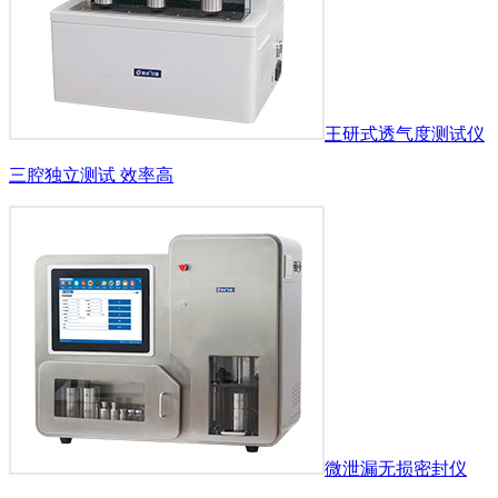
王研式透气度测试仪
三腔独立测试 效率高
微泄漏无损密封仪