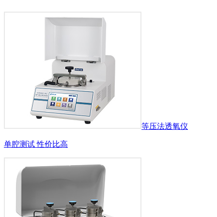
等压法透氧仪
单腔测试 性价比高