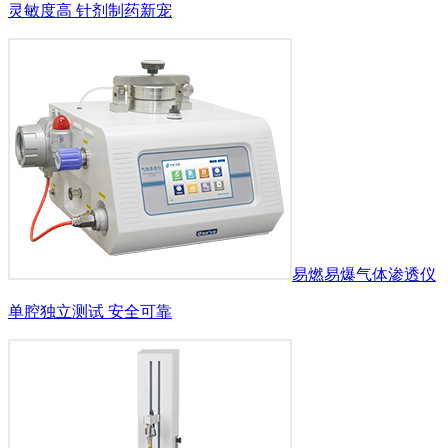
灵敏度高 针剂制药新宠
易燃易爆气体渗透仪
单腔独立测试 安全可靠