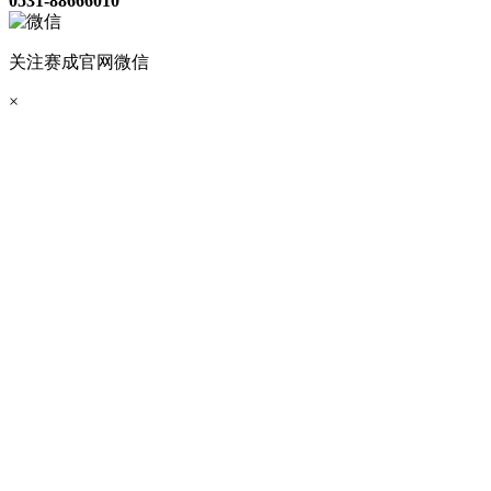
0531-88666010
关注赛成官网微信
×