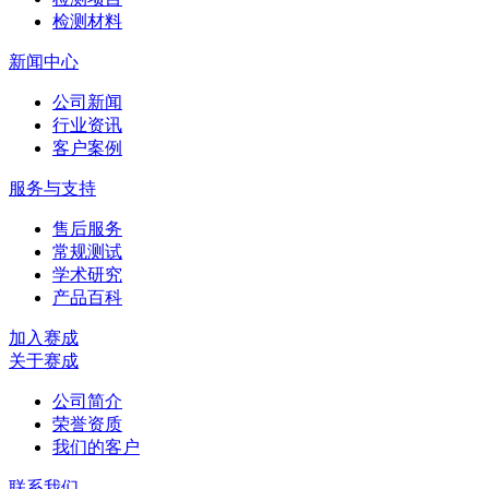
检测材料
新闻中心
公司新闻
行业资讯
客户案例
服务与支持
售后服务
常规测试
学术研究
产品百科
加入赛成
关于赛成
公司简介
荣誉资质
我们的客户
联系我们