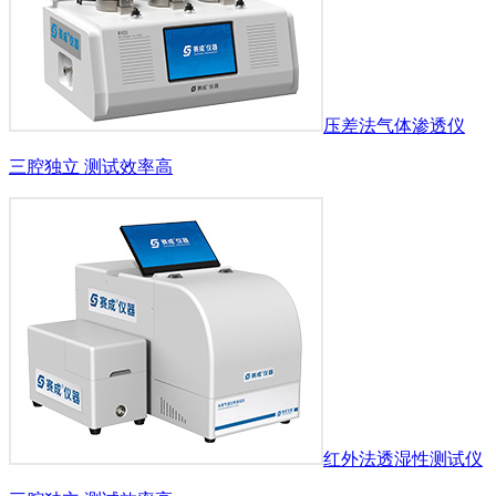
压差法气体渗透仪
三腔独立 测试效率高
红外法透湿性测试仪