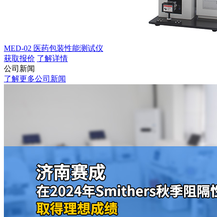
MED-02 医药包装性能测试仪
获取报价
了解详情
公司新闻
了解更多公司新闻