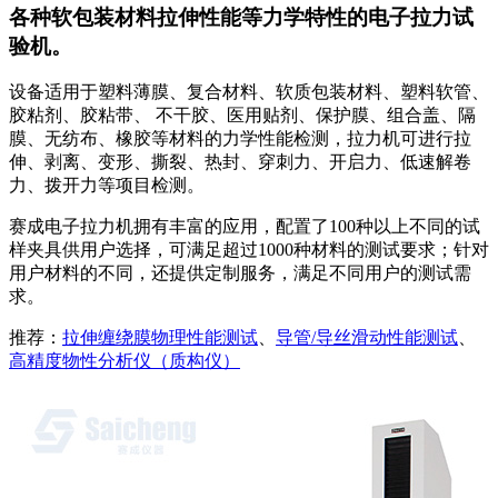
各种软包装材料拉伸性能等力学特性的电子拉力试
验机。
设备适用于塑料薄膜、复合材料、软质包装材料、塑料软管、
胶粘剂、胶粘带、 不干胶、医用贴剂、保护膜、组合盖、隔
膜、无纺布、橡胶等材料的力学性能检测，拉力机可进行拉
伸、剥离、变形、撕裂、热封、穿刺力、开启力、低速解卷
力、拨开力等项目检测。
赛成电子拉力机拥有丰富的应用，配置了100种以上不同的试
样夹具供用户选择，可满足超过1000种材料的测试要求；针对
用户材料的不同，还提供定制服务，满足不同用户的测试需
求。
推荐：
拉伸缠绕膜物理性能测试
、
导管/导丝滑动性能测试
、
高精度物性分析仪（质构仪）