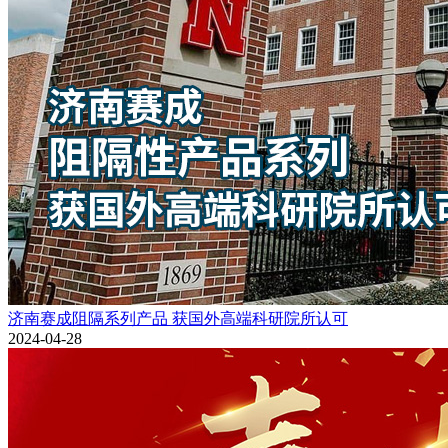
济南赛成阻隔系列产品 获国外高端科研院所认可
2024-04-28