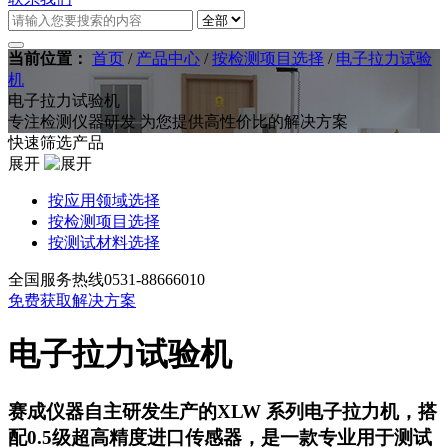
当前位置：
首页
/
产品中心
/
按检测项目选择
/
电子拉力试验
机
电子拉力试验机
专注检测仪器研发 为您提供高性价比的解决方案
快速筛选产品
展开
按应用领域选择
按检测项目选择
按测试材料选择
全国服务热线
0531-88666010
免费获取解决方案
电子拉力试验机
赛成仪器自主研发生产的XLW 系列电子拉力机，搭
配0.5级超高精度进口传感器，是一款专业用于测试