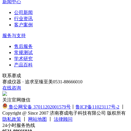
新闻中心
公司新闻
行业资讯
客户案例
服务与支持
售后服务
常规测试
学术研究
产品百科
联系赛成
赛成仪器 · 追求至臻至美
0531-88666010
在线咨询
关注官网微信
鲁公网安备 37011202001579号
丨
鲁ICP备11023117号-2
丨
Copyright @ Since 2007 济南赛成电子科技有限公司 版权所有
隐私政策
丨
网站地图
丨
法律顾问
24小时服务热线