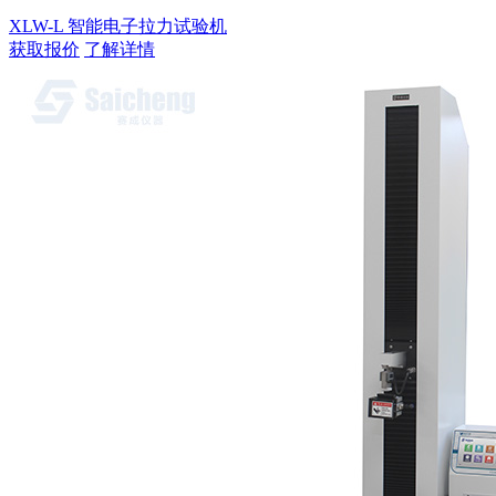
XLW-L 智能电子拉力试验机
获取报价
了解详情