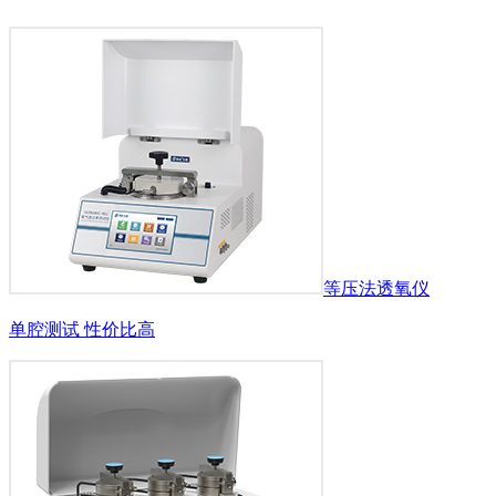
等压法透氧仪
单腔测试 性价比高