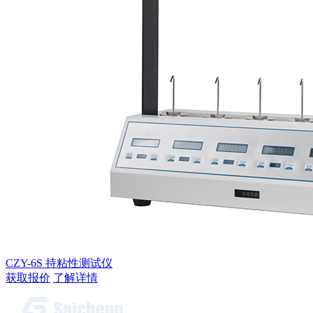
CZY-6S 持粘性测试仪
获取报价
了解详情