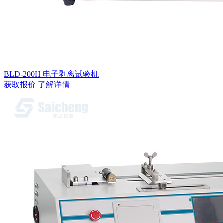
BLD-200H 电子剥离试验机
获取报价
了解详情