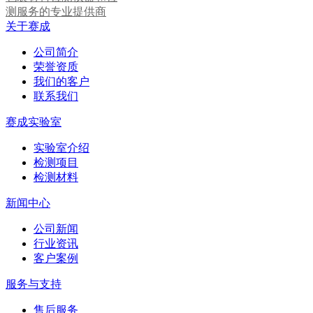
测服务的专业提供商
关于赛成
公司简介
荣誉资质
我们的客户
联系我们
赛成实验室
实验室介绍
检测项目
检测材料
新闻中心
公司新闻
行业资讯
客户案例
服务与支持
售后服务