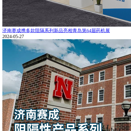
济南赛成携多款阻隔系列新品亮相青岛第64届药机展
2024-05-27