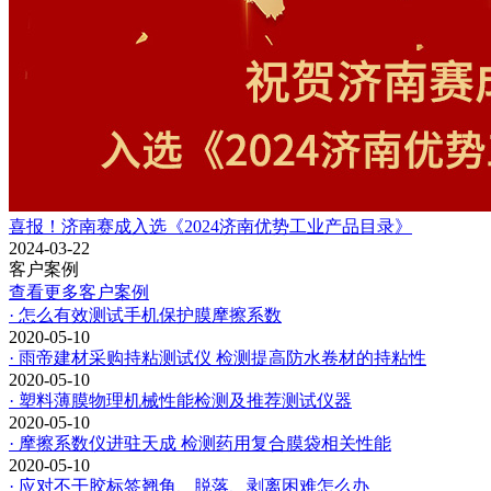
喜报！济南赛成入选《2024济南优势工业产品目录》
2024-03-22
客户案例
查看更多客户案例
· 怎么有效测试手机保护膜摩擦系数
2020-05-10
· 雨帝建材采购持粘测试仪 检测提高防水卷材的持粘性
2020-05-10
· 塑料薄膜物理机械性能检测及推荐测试仪器
2020-05-10
· 摩擦系数仪进驻天成 检测药用复合膜袋相关性能
2020-05-10
· 应对不干胶标签翘角、脱落、剥离困难怎么办