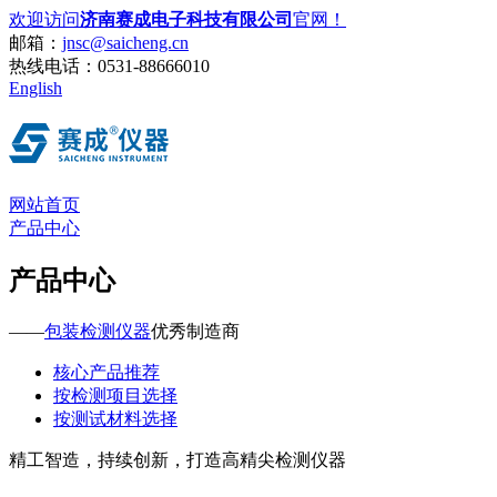
欢迎访问
济南赛成电子科技有限公司
官网！
邮箱：
jnsc@saicheng.cn
热线电话：
0531-88666010
English
网站首页
产品中心
产品中心
——
包装检测仪器
优秀制造商
核心产品推荐
按检测项目选择
按测试材料选择
精工智造，持续创新，打造高精尖检测仪器