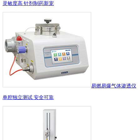
灵敏度高 针剂制药新宠
易燃易爆气体渗透仪
单腔独立测试 安全可靠