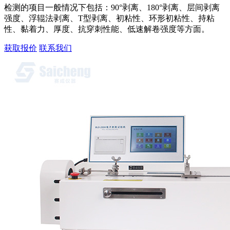
检测的项目一般情况下包括：90°剥离、180°剥离、层间剥离
强度、浮辊法剥离、T型剥离、初粘性、环形初粘性、持粘
性、黏着力、厚度、抗穿刺性能、低速解卷强度等方面。
获取报价
联系我们