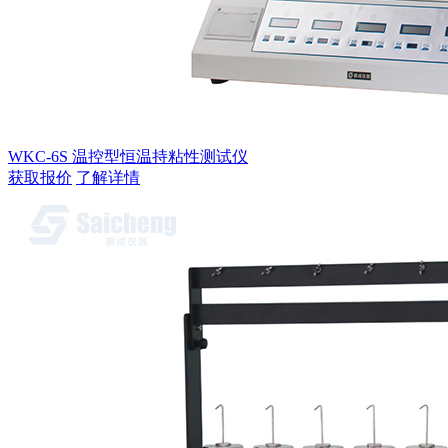
WKC-6S 温控型恒温持粘性测试仪
获取报价
了解详情