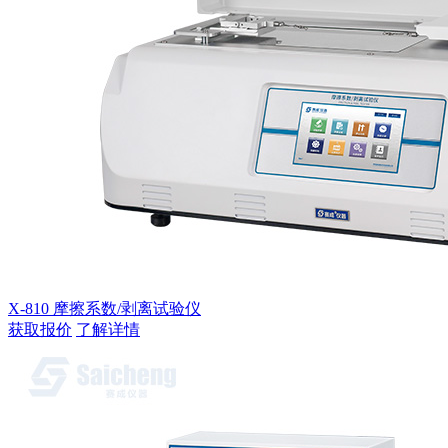
X-810 摩擦系数/剥离试验仪
获取报价
了解详情