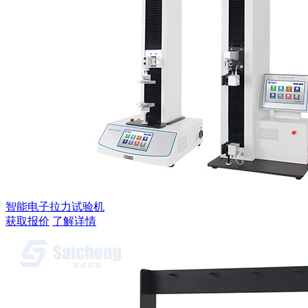
智能电子拉力试验机
获取报价
了解详情