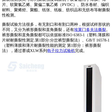
片、软聚氯乙烯、聚偏二氯乙烯（PVDC）、防水卷材、编织
材料、聚烯烃、聚酯、纸张、纸板、纺织品和无纺布等耐撕裂
性检测。
撕裂试验方法很多，有无割口和有割口两种，根据试样形状的
不同，又分为裤形撕裂和直角撕裂，还有
埃莱门多夫法撕裂
。
裤形撕裂和直角撕裂都可以依据标准ISO 6383-1（塑料.薄膜和
片材耐撕裂性测定.第1部分:分岔裤型撕裂法）、GB/T 16578-1
（塑料薄膜和薄片耐撕裂性能的测定 第1部分：裤形撕裂
法），通过赛成XLW系列
电子拉力试验机
完成。