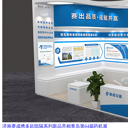
济南赛成携多款阻隔系列新品亮相青岛第64届药机展