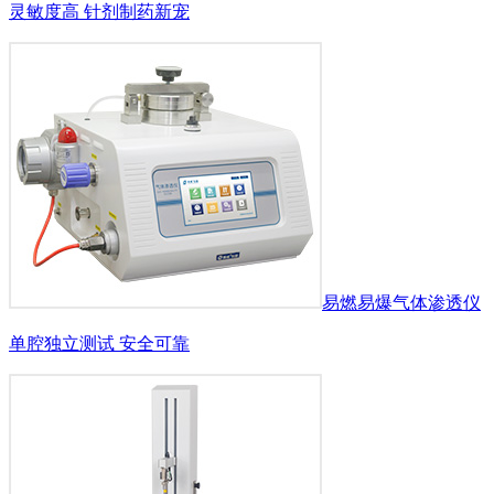
灵敏度高 针剂制药新宠
易燃易爆气体渗透仪
单腔独立测试 安全可靠