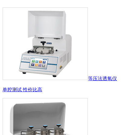
等压法透氧仪
单腔测试 性价比高