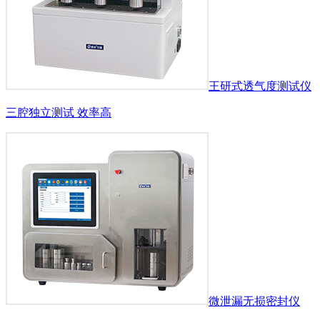
王研式透气度测试仪
三腔独立测试 效率高
微泄漏无损密封仪