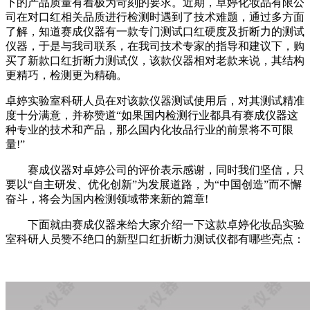
下的产品质量有着极为苛刻的要求
。
近期，卓婷化妆品有限公
司在对口红相关品质进行检测时遇到了技术难题，通过多方面
了解，知道赛成仪器有一款专门测试口红硬度及折断力的测试
仪器，于是
与
我司联系，在我司技术专家的指导和建议下，购
买了新款口红折断力测试仪，
该
款仪器相对老款来说，其结构
更精巧，检测更为精确。
卓婷实验室科研人员在对
该款
仪器测试使用后，
对其测试精准
度十分满意，并称赞
道
“
如果国内检测行业都具有赛成仪器这
种专业的技术和产品，
那么国内化妆品
行业
的前景将不可限
量
!
”
赛成仪器对卓婷公司的评价表示感谢，同时我们坚信，只
要以
“
自主研发、优化创新
”
为发展道路，为
“
中国创造
”
而不懈
奋斗，将会为国内检测领域带来新的篇章
!
下面就由赛成仪器来给大家介绍一下这款卓婷化妆品实验
室科研人员赞不绝口的新型口红折断力测试仪都有哪些亮点：