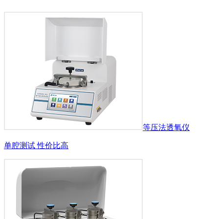
等压法透氧仪
单腔测试 性价比高