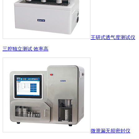
王研式透气度测试仪
三腔独立测试 效率高
微泄漏无损密封仪