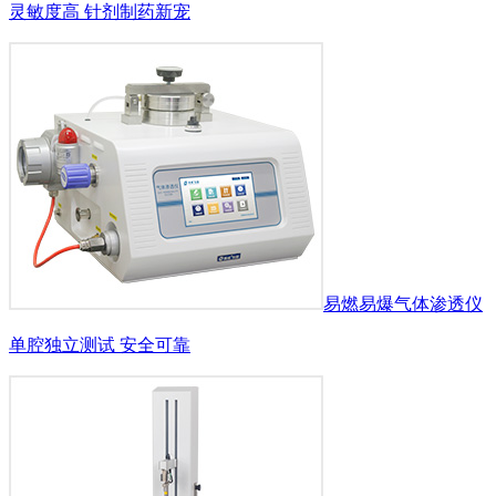
灵敏度高 针剂制药新宠
易燃易爆气体渗透仪
单腔独立测试 安全可靠