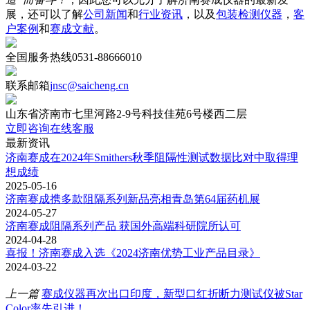
展，还可以了解
公司新闻
和
行业资讯
，以及
包装检测仪器
，
客
户案例
和
赛成文献
。
全国服务热线
0531-88666010
联系邮箱
jnsc@saicheng.cn
山东省济南市七里河路2-9号科技佳苑6号楼西二层
立即咨询在线客服
最新资讯
济南赛成在2024年Smithers秋季阻隔性测试数据比对中取得理
想成绩
2025-05-16
济南赛成携多款阻隔系列新品亮相青岛第64届药机展
2024-05-27
济南赛成阻隔系列产品 获国外高端科研院所认可
2024-04-28
喜报！济南赛成入选《2024济南优势工业产品目录》
2024-03-22
上一篇
赛成仪器再次出口印度，新型口红折断力测试仪被Star
Color率先引进！