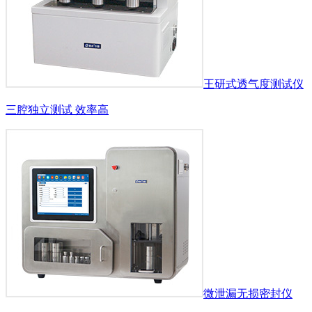
王研式透气度测试仪
三腔独立测试 效率高
微泄漏无损密封仪