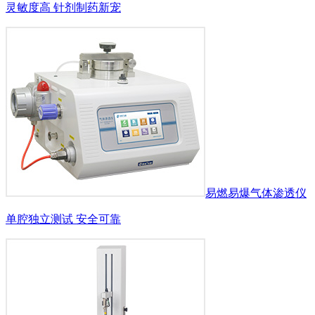
灵敏度高 针剂制药新宠
易燃易爆气体渗透仪
单腔独立测试 安全可靠