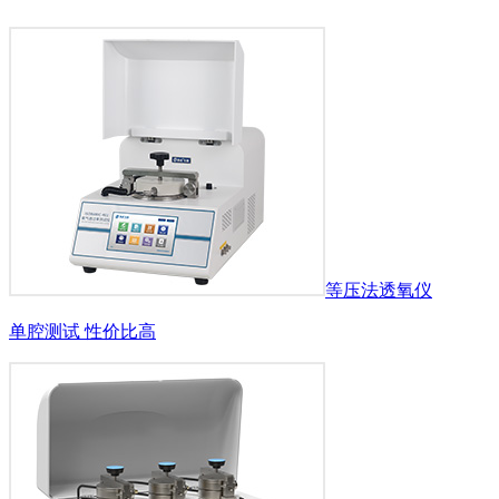
等压法透氧仪
单腔测试 性价比高