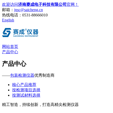
欢迎访问
济南赛成电子科技有限公司
官网！
邮箱：
jnsc@saicheng.cn
热线电话：
0531-88666010
English
网站首页
产品中心
产品中心
——
包装检测仪器
优秀制造商
核心产品推荐
按检测项目选择
按测试材料选择
精工智造，持续创新，打造高精尖检测仪器