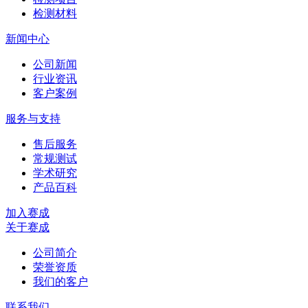
检测材料
新闻中心
公司新闻
行业资讯
客户案例
服务与支持
售后服务
常规测试
学术研究
产品百科
加入赛成
关于赛成
公司简介
荣誉资质
我们的客户
联系我们