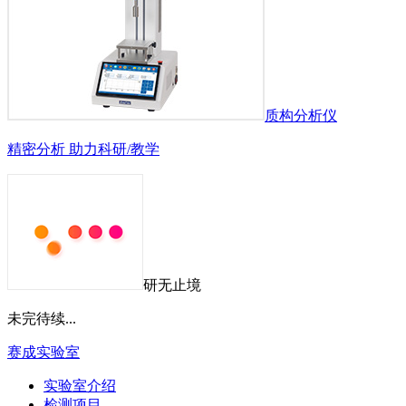
质构分析仪
精密分析 助力科研/教学
研无止境
未完待续...
赛成实验室
实验室介绍
检测项目