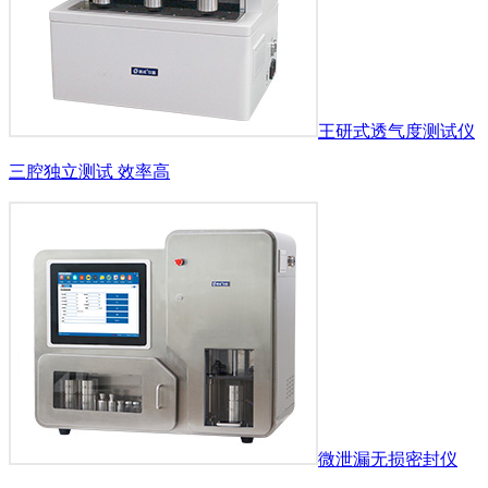
王研式透气度测试仪
三腔独立测试 效率高
微泄漏无损密封仪