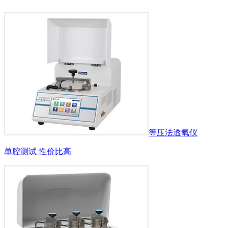
等压法透氧仪
单腔测试 性价比高