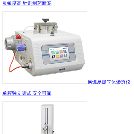
灵敏度高 针剂制药新宠
易燃易爆气体渗透仪
单腔独立测试 安全可靠