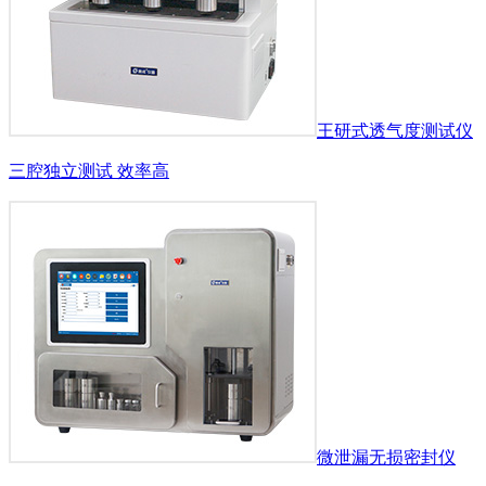
王研式透气度测试仪
三腔独立测试 效率高
微泄漏无损密封仪