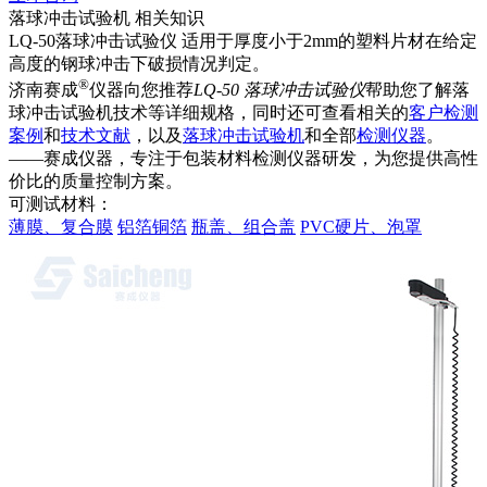
落球冲击试验机 相关知识
LQ-50落球冲击试验仪 适用于厚度小于2mm的塑料片材在给定
高度的钢球冲击下破损情况判定。
®
济南赛成
仪器向您推荐
LQ-50 落球冲击试验仪
帮助您了解落
球冲击试验机技术等详细规格，同时还可查看相关的
客户检测
案例
和
技术文献
，以及
落球冲击试验机
和全部
检测仪器
。
——赛成仪器，专注于包装材料检测仪器研发，为您提供高性
价比的质量控制方案。
可测试材料：
薄膜、复合膜
铝箔铜箔
瓶盖、组合盖
PVC硬片、泡罩