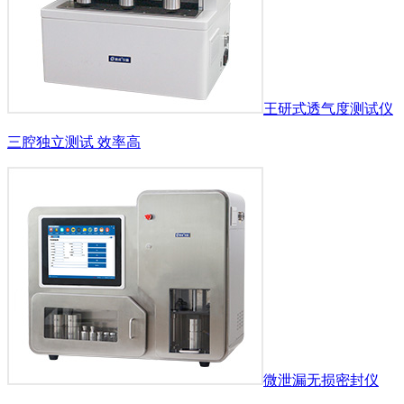
王研式透气度测试仪
三腔独立测试 效率高
微泄漏无损密封仪