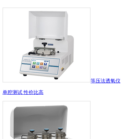
等压法透氧仪
单腔测试 性价比高