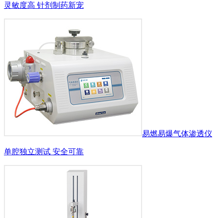
灵敏度高 针剂制药新宠
易燃易爆气体渗透仪
单腔独立测试 安全可靠