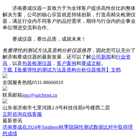
济南赛成仪器一直致力于为全球客户提供高性价比的整体
解决方案，公司的核心宗旨就是持续创新，打造高精尖检测仪
器，满足行业内不同客户的品控需求，期待与行业内的企事业
单位增进交流和合作。
赛成仪器，赛出品质，成就未来！
鱼糜弹性的测试方法及质构分析仪器推荐
，因此您可以充分了
解济南赛成仪器的最新发展，还可以了解
公司新闻
和
行业资
讯
，以及
包装检测仪器
，
客户案例
和
赛成文献
。
下载【鱼糜弹性的测试方法及质构分析仪器推荐】文档
全国服务热线
0531-88666010
联系邮箱
jnsc@saicheng.cn
山东省济南市七里河路2-9号科技佳苑6号楼西二层
立即咨询在线客服
最新资讯
济南赛成在2024年Smithers秋季阻隔性测试数据比对中取得理
想成绩