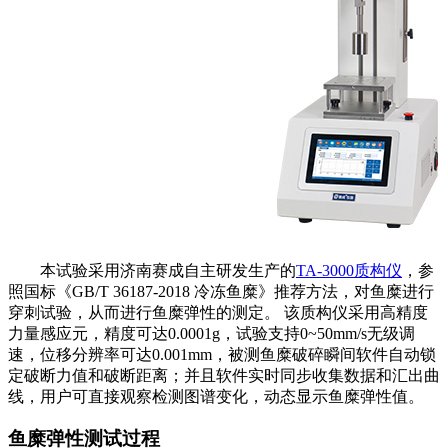
本试验采用济南赛成自主研发生产的
TA-3000质构仪
，参
照国标《GB/T 36187-2018 冷冻鱼糜》推荐方法，对鱼糜进行
穿刺试验，从而进行鱼糜弹性的测定。 该质构仪采用高精度
力量感应元，精度可达0.0001g，试验支持0~50mm/s无级调
速，位移分辨率可达0.001mm，被测鱼糜破碎瞬间软件自动锁
定破断力值和破断距离；并且软件实时同步收集数据和汇出曲
线，用户可直接观察检测图谱变化，动态显示鱼糜弹性值。
鱼糜弹性测试过程