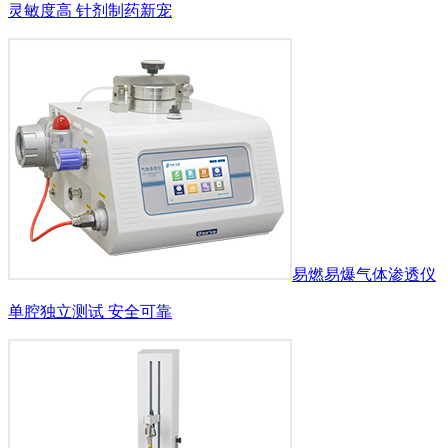
灵敏度高 针剂制药新宠
易燃易爆气体渗透仪
单腔独立测试 安全可靠