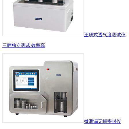
王研式透气度测试仪
三腔独立测试 效率高
微泄漏无损密封仪