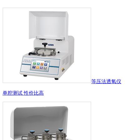
等压法透氧仪
单腔测试 性价比高