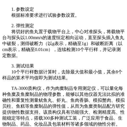
1. 参数设定
根据标准要求进行试验参数设置。
2. 弹性测定
将切好的鱼丸置于载物平台上，中心对准探头，将载物平
台与探头以1.00mm/s的速度恒定相向运动，直至探头插入鱼丸
中破裂，测得破断力（以g表示，精确至1g）和破断距离（以
cm表示，精确至0.01cm），连续检测10个平行样，并记录测
定数据。
3. 测试结果
10个平行样数据计算时，去除最大值和最小值，其余8个
样品的算术平均值即为测试结果。
TA-3000质构仪，作为肉糜制品专用测定仪，可以量化每
种鱼糜及鱼糜制品的物理参数，能够以其他仪器无法比拟的准
确性和重复性测量鱿鱼丸、虾丸、鱼肉香肠、模拟蟹肉、模拟
贝柱、鱼糕等鱼糜制品的弹性值，从而为鱼糜类制品配方研究
提供物性数据支持。该质构仪具有功能强大、检测精度高、性
能稳定等特点，搭载300多种测试工装，广泛应用于食品、生
物制品、药品、化妆品及包装材料等诸多领域的物性分析。